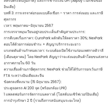
สคริปต์ระดับภูมิภาค) และการชำระเงิน UPI (Alipay เวอร์ชันของ
อินเดีย)
บทที่ 3: การเจรจาต่อรองแบบดึงเชือก – ราคา การส่งมอบ และภาษี
ศุลกากร
เวลา: พฤษภาคม–มิถุนายน 2567
การเจรจาหมุนเวียนอยู่รอบประเด็นสำคัญสามประการ:
การดีเบตเรื่องราคา: CuroPark ผลักดันให้ลดราคา 30%; NexPark
ตอบโต้ด้วยการผ่อนชำระ + สัญญาบริการระยะยาว
แรงกดดันด้านกำหนดเวลา: ระบบต้องเปิดใช้งานก่อนเทศกาลดิวาลี
(เดือนตุลาคม) โดย NexPark สัญญาว่าจะส่งมอบสินค้าโดยขนส่งทาง
อากาศภายใน 60 วัน
ความเสี่ยงด้านภาษีศุลกากร: NexPark ช่วยให้ได้รับการยกเว้นภาษี
FTA ระหว่างอินเดียและจีน
ข้อตกลงที่ลงนาม (15 มิถุนายน 2567):
ประตูจอดรถ AI 200 จุด (พร้อมกล้อง LPR)
1 แพลตฟอร์มการจัดการบนคลาวด์ (โฮสต์บนเซิร์ฟเวอร์อินเดีย)
การบำรุงรักษา 2 ปี (รวมถึงการสนับสนุนระยะไกล)