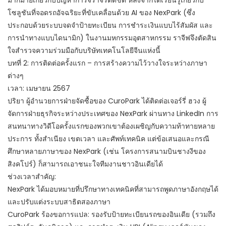
มากมายเกี่ยวกับปัญหาการจราจรติดขัด หลังจากได้เรียนรู้เกี่ยวกับ
โซลูชันที่จอดรถอัจฉริยะที่ขับเคลื่อนด้วย AI ของ NexPark (ซึ่ง
ประกอบด้วยระบบจดจำป้ายทะเบียน การชำระเงินแบบไร้สัมผัส และ
การนำทางแบบไดนามิก) ในงานมหกรรมอุตสาหกรรม ราจีฟจึงตัดสิน
ใจสำรวจความร่วมมือกับบริษัทเทคโนโลยีจีนแห่งนี้
บทที่ 2: การติดต่อครั้งแรก – การสร้างความไว้วางใจระหว่างภาษา
ต่างๆ
เวลา: เมษายน 2567
ปริยา ผู้อำนวยการฝ่ายจัดซื้อของ CuroPark ได้ติดต่อเจอร์รี่ ฮวง ผู้
จัดการฝ่ายธุรกิจระหว่างประเทศของ NexPark ผ่านทาง LinkedIn การ
สนทนาทางวิดีโอครั้งแรกของพวกเขาต้องเผชิญกับความท้าทายหลาย
ประการ ทั้งสำเนียง เขตเวลา และศัพท์เทคนิค แต่ข้อเสนอและกรณี
ศึกษาหลายภาษาของ NexPark (เช่น โครงการสนามบินชางงีของ
สิงคโปร์) ก็สามารถเอาชนะใจทีมงานชาวอินเดียได้
ช่วงเวลาสำคัญ:
NexPark ได้มอบหมายที่ปรึกษาทางเทคนิคที่สามารถพูดภาษาอังกฤษได้
และปรับแต่งระบบสาธิตสองภาษา
CuroPark ร้องขอการแปล: รองรับป้ายทะเบียนรถของอินเดีย (รวมถึง