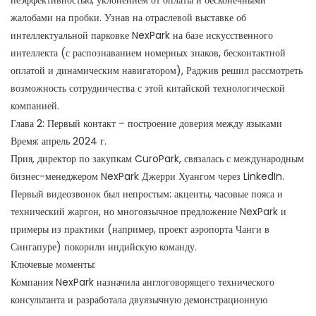
неэффективностью, уклонением от оплаты и бесконечными
жалобами на пробки. Узнав на отраслевой выставке об
интеллектуальной парковке NexPark на базе искусственного
интеллекта (с распознаванием номерных знаков, бесконтактной
оплатой и динамическим навигатором), Раджив решил рассмотреть
возможность сотрудничества с этой китайской технологической
компанией.
Глава 2: Первый контакт – построение доверия между языками
Время: апрель 2024 г.
Прия, директор по закупкам CuroPark, связалась с международным
бизнес-менеджером NexPark Джерри Хуангом через LinkedIn.
Первый видеозвонок был непростым: акценты, часовые пояса и
технический жаргон, но многоязычное предложение NexPark и
примеры из практики (например, проект аэропорта Чанги в
Сингапуре) покорили индийскую команду.
Ключевые моменты:
Компания NexPark назначила англоговорящего технического
консультанта и разработала двуязычную демонстрационную