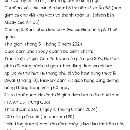
Anh và tùy chỉnh một hệ thống demo song ngữ.
CuroPark yêu cầu bản địa hóa: hỗ trợ biển số xe Ấn Độ (bao
gồm cả chữ viết khu vực) và thanh toán UPI (phiên bản
Alipay của Ấn Độ).
Chương 3: Đàm phán kéo co – Giá cả, Giao hàng & Thuế
quan
Thời gian: Tháng 5–Tháng 6 năm 2024
Cuộc đàm phán xoay quanh ba điểm chính:
Tranh luận về giá: CuroPark yêu cầu giảm giá 30%; NexPark
phản đối bằng cách trả góp + hợp đồng dịch vụ dài hạn.
Áp lực về thời hạn: Hệ thống phải đi vào hoạt động trước lễ
Diwali (tháng 10). NexPark cam kết giao hàng bằng đường
hàng không trong vòng 60 ngày.
Rủi ro thuế quan: NexPark đã giúp đảm bảo miễn thuế theo
FTA Ấn Độ-Trung Quốc.
Thỏa thuận đã ký (ngày 15 tháng 6 năm 2024):
200 cổng đỗ xe AI (có camera LPR)
1 nền tảng quản lý dựa trên đám mây (được lưu trữ trên máy