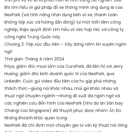
trốn phí và vô số lời phàn nàn về tình trạng tắc nghẽn. Sau
khi tìm hiểu về giải pháp đỗ xe thông minh ứng dụng AI của
NexPark (với tính năng nhận dạng biển số xe, thanh toán
không tiếp xúc và hướng dẫn động) tại một triển lãm công
nghiệp, Rajiv quyết định tìm hiểu về việc hợp tác với công ty
công nghệ Trung Quốc này.
Chương 2: Tiếp xúc đầu tiên – Xây dựng niềm tin xuyên ngôn
ngữ
Thời gian: Tháng 4 năm 2024
Priya, giám đốc mua sắm của CuroPark, đã liên hệ với Jerry
Huang, giám đốc kinh doanh quốc tế của NexPark, qua
LinkedIn. Cuộc gọi video đầu tiên của họ gặp phải những
thách thức—giọng nói khác nhau, múi giờ khác nhau và
thuật ngữ chuyên ngành—nhưng đề xuất đa ngôn ngữ và
các nghiên cứu điển hình của NexPark (như dự án Sân bay
Changi của Singapore) đã thuyết phục được nhóm Ấn Độ.
Những khoảnh khắc quan trọng:
NexPark đã chỉ định một chuyên gia tư vấn kỹ thuật nói tiếng