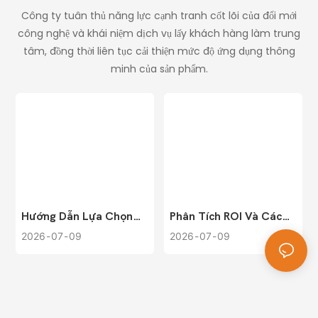
Công ty tuân thủ năng lực cạnh tranh cốt lõi của đổi mới
công nghệ và khái niệm dịch vụ lấy khách hàng làm trung
tâm, đồng thời liên tục cải thiện mức độ ứng dụng thông
minh của sản phẩm.
Hướng Dẫn Lựa Chọn
Phân Tích ROI Và Các
Toàn Diện Hệ Thống
Chiến Lược Cải Thiện
2026
07
09
2026
07
09
Quản Lý Bãi Đỗ Xe
Doanh Thu Cho Hệ
Thông Minh: Phù Hợp
Thống Quản Lý Bãi Đậu
Với Quy Mô Địa Điểm Và
Xe Thông Minh
Nhu Cầu Vận Hành