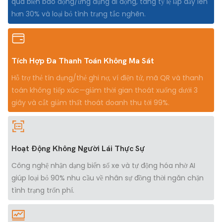
qua biển báo động/ứng dụng di động, tăng tỷ lệ lấp đầy lên
hơn 30% và loại bỏ tình trạng tắc nghẽn.
Tích Hợp Đa Thanh Toán Không Ma Sát
Hỗ trợ thẻ tín dụng/thẻ ghi nợ, ví điện tử, mã QR và thanh
toán không tiếp xúc—giảm thời gian thoát xuống dưới 3
giây và cắt giảm thất thoát doanh thu tới 99%.
Hoạt Động Không Người Lái Thực Sự
Công nghệ nhận dạng biển số xe và tự động hóa nhờ AI
giúp loại bỏ 90% nhu cầu về nhân sự đồng thời ngăn chặn
tình trạng trốn phí.