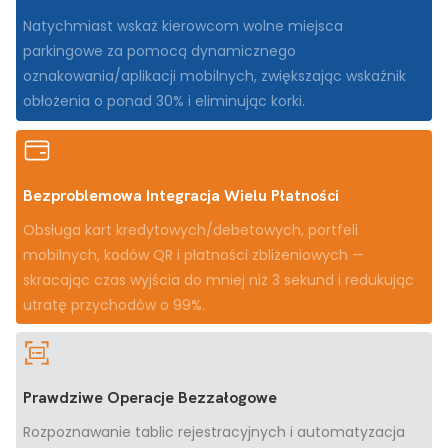
Natychmiast wskaż kierowcom wolne miejsca
parkingowe za pomocą dynamicznego
oznakowania/aplikacji mobilnych, zwiększając wskaźnik
obłożenia o ponad 30% i eliminując korki.
Bezproblemowa Integracja Wielu Płatności
Obsługa kart kredytowych/debetowych, portfeli
mobilnych, kodów QR i płatności zbliżeniowych —
skracając czas wyjścia do mniej niż 3 sekund i redukując
utratę przychodów o 99%.
Prawdziwe Operacje Bezzałogowe
Rozpoznawanie tablic rejestracyjnych i automatyzacja