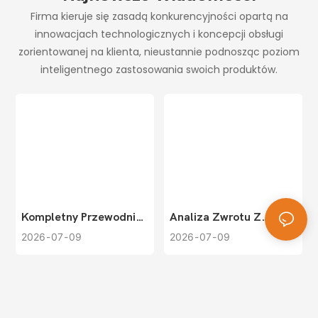
Firma kieruje się zasadą konkurencyjności opartą na
innowacjach technologicznych i koncepcji obsługi
zorientowanej na klienta, nieustannie podnosząc poziom
inteligentnego zastosowania swoich produktów.
Kompletny Przewodnik
Analiza Zwrotu Z
Wyboru Systemów
Inwestycji I Strategie
2026
07
09
2026
07
09
Inteligentnego
Poprawy Przychodów
Zarządzania
Dla Systemów
Parkingiem: Dopasuj
Inteligentnego
Skalę Obiektu Do
Zarządzania