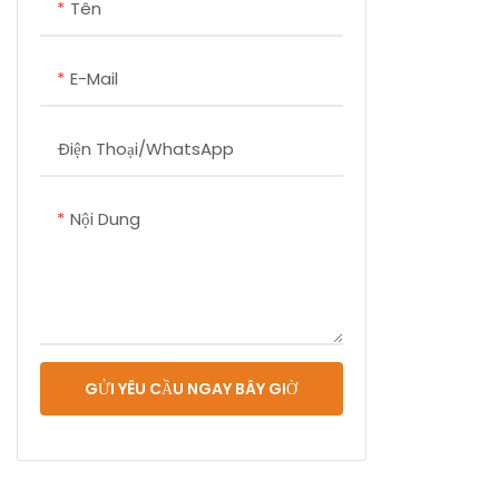
Tên
Camera tíc
trạng thái xe
E-Mail
sáu màu đỏ,
xanh dương, 
theo thời gi
Điện Thoại/whatsApp
báo hiệu có 
cây báo hiệ
Nội Dung
đèn vàng bá
bất thường. 
sử dụng rộng
đỗ xe ngầm,
đất và các 
sáng môi tr
GỬI YÊU CẦU NGAY BÂY GIỜ
khác, giúp g
vấn đề khó k
tìm xe.