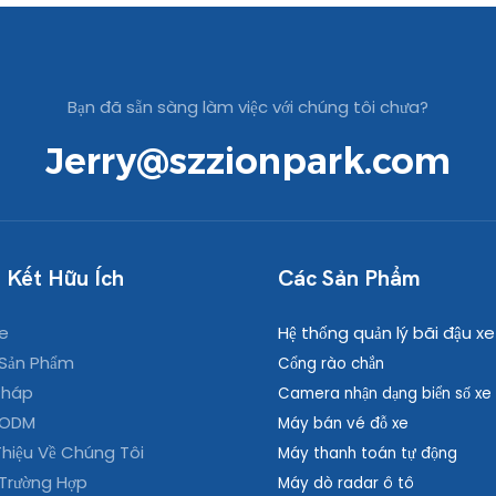
xe, đèn báo có màu xanh lá
cây. Khi xe đã đỗ, đèn báo có
màu đỏ, đèn báo chỗ đỗ xe cố
định có màu xanh lam và đèn
Bạn đã sẵn sàng làm việc với chúng tôi chưa?
báo chỗ đỗ xe được dành riêng
Jerry@szzionpark.com
có màu tím.
 Kết Hữu Ích
Các Sản Phẩm
e
Hệ thống quản lý bãi đậu xe
Sản Phẩm
Cổng rào chắn
Pháp
Camera nhận dạng biển số xe
 ODM
Máy bán vé đỗ xe
Thiệu Về Chúng Tôi
Máy thanh toán tự động
Trường Hợp
Máy dò radar ô tô