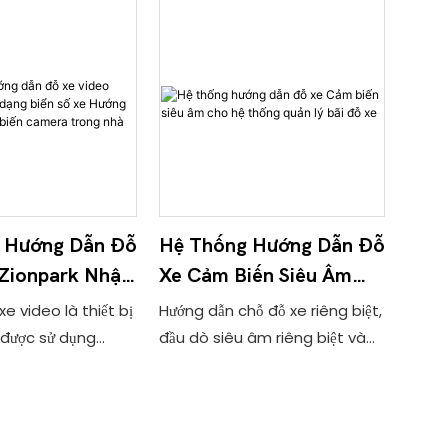
 Hướng Dẫn Đỗ
Hệ Thống Hướng Dẫn Đỗ
 Zionpark Nhận
Xe Cảm Biến Siêu Âm
n Số Xe Hướng
Cho Hệ Thống Quản Lý
 video là thiết bị
Hướng dẫn chỗ đỗ xe riêng biệt,
e Cảm Biến
Bãi Đỗ Xe
được sử dụng
đầu dò siêu âm riêng biệt và
rong Nhà
ống hướng dẫn đỗ
đèn báo. Máy dò được lắp đặt
ếm xe lùi, giúp phát
ở giữa chỗ đỗ xe và đèn báo
 diện và vắng mặt
tách được lắp đặt ở phía trước
 bãi đỗ xe.
mỗi vạch chỗ đỗ xe. Dữ liệu