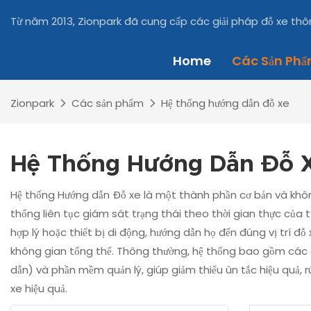
Từ năm 2013, Zionpark đã cung cấp các giải pháp đỗ xe th
Home
Các Sản Ph
Zionpark
Các sản phẩm
Hệ thống hướng dẫn đỗ xe
Hệ Thống Hướng Dẫn Đỗ 
Hệ thống Hướng dẫn Đỗ xe là một thành phần cơ bản và không
thống liên tục giám sát trạng thái theo thời gian thực của từ
hợp lý hoặc thiết bị di động, hướng dẫn họ đến đúng vị trí 
không gian tổng thể. Thông thường, hệ thống bao gồm các cả
dẫn) và phần mềm quản lý, giúp giảm thiểu ùn tắc hiệu quả, r
xe hiệu quả.