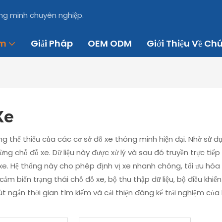
ông minh chuyên nghiệp.
ẩm
Giải Pháp
OEM ODM
Giới Thiệu Về Ch
Xe
 thể thiếu của các cơ sở đỗ xe thông minh hiện đại. Nhờ sử dụ
ng chỗ đỗ xe. Dữ liệu này được xử lý và sau đó truyền trực tiếp
đỗ xe. Hệ thống này cho phép định vị xe nhanh chóng, tối ưu hó
m biến trạng thái chỗ đỗ xe, bộ thu thập dữ liệu, bộ điều khiể
út ​​ngắn thời gian tìm kiếm và cải thiện đáng kể trải nghiệm 