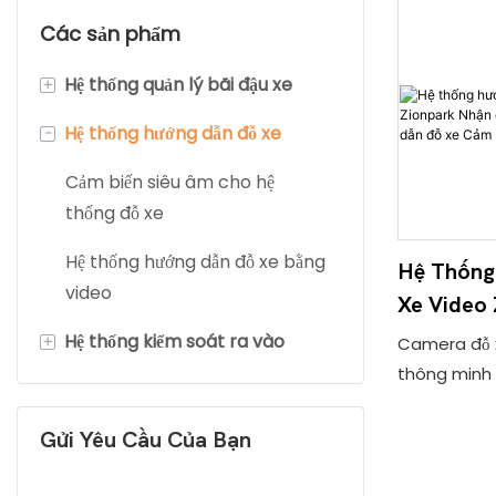
Các sản phẩm
+
Hệ thống quản lý bãi đậu xe
-
Hệ thống hướng dẫn đỗ xe
Cổng rào chắn
Camera nhận dạng biển số xe
Cảm biến siêu âm cho hệ
thống đỗ xe
Máy bán vé đỗ xe
Hệ thống hướng dẫn đỗ xe bằng
Hệ Thống
Máy thanh toán tự động
video
Xe Video
Máy dò radar ô tô
Dạng Biể
+
Hệ thống kiểm soát ra vào
Camera đỗ xe
Dẫn Đỗ X
thông minh 
Máy dò xe
Cửa quay
Camera T
trong hệ th
xe và tìm ki
Gửi Yêu Cầu Của Bạn
hiện sự hiện
của xe trong