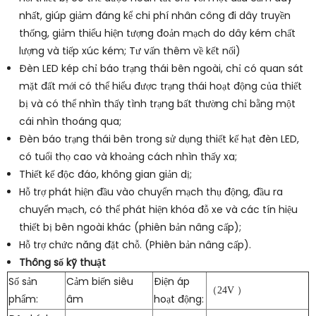
nhất, giúp giảm đáng kể chi phí nhân công đi dây truyền
thống, giảm thiểu hiện tượng đoản mạch do dây kém chất
lượng và tiếp xúc kém; Tư vấn thêm về kết nối)
Đèn LED kép chỉ báo trạng thái bên ngoài, chỉ có quan sát
mặt đất mới có thể hiểu được trạng thái hoạt động của thiết
bị và có thể nhìn thấy tình trạng bất thường chỉ bằng một
cái nhìn thoáng qua;
Đèn báo trạng thái bên trong sử dụng thiết kế hạt đèn LED,
có tuổi thọ cao và khoảng cách nhìn thấy xa;
Thiết kế độc đáo, không gian giản dị;
Hỗ trợ phát hiện đầu vào chuyển mạch thụ động, đầu ra
chuyển mạch, có thể phát hiện khóa đỗ xe và các tín hiệu
thiết bị bên ngoài khác (phiên bản nâng cấp);
Hỗ trợ chức năng đặt chỗ. (Phiên bản nâng cấp).
Thông số kỹ thuật
Số sản
Cảm biến siêu
Điện áp
（
24V
）
phẩm:
âm
hoạt động: