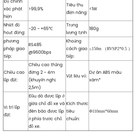
Độ chính
Tiêu thụ
xác phát
>99,9%
<1W
điện năng:
hiện
Nhiệt độ
Trọng
-20 ~ +65℃
180g
hoạt động:
lượng tịnh
phương
Khoảng
RS485
pháp giao
cách giao
≤150m
（
RVSP2*0.5
）
@9600bps
tiếp:
tiếp:
Chiều cao thẳng
Chiều cao
đứng 2 ~ 4m
Dự án ABS màu
Vật liệu vỏ:
lắp đặt:
(khuyến nghị
xám*
2,5m)
Đầu dò được lắp ở
giữa chỗ đỗ xe và
Kích thước
Vị trí lắp
đèn báo được lắp
tiêu
Φ110mm*60mm
đặt:
ở phía trước chỗ
chuẩn:
đỗ xe.