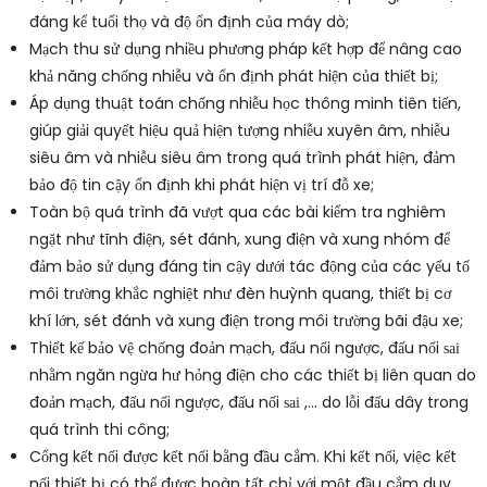
đáng kể tuổi thọ và độ ổn định của máy dò;
Mạch thu sử dụng nhiều phương pháp kết hợp để nâng cao
khả năng chống nhiễu và ổn định phát hiện của thiết bị;
Áp dụng thuật toán chống nhiễu học thông minh tiên tiến,
giúp giải quyết hiệu quả hiện tượng nhiễu xuyên âm, nhiễu
siêu âm và nhiễu siêu âm trong quá trình phát hiện, đảm
bảo độ tin cậy ổn định khi phát hiện vị trí đỗ xe;
Toàn bộ quá trình đã vượt qua các bài kiểm tra nghiêm
ngặt như tĩnh điện, sét đánh, xung điện và xung nhóm để
đảm bảo sử dụng đáng tin cậy dưới tác động của các yếu tố
môi trường khắc nghiệt như đèn huỳnh quang, thiết bị cơ
khí lớn, sét đánh và xung điện trong môi trường bãi đậu xe;
Thiết kế bảo vệ chống đoản mạch, đấu nối ngược, đấu nối
sai
nhằm ngăn ngừa hư hỏng điện cho các thiết bị liên quan do
đoản mạch, đấu nối ngược, đấu nối
,... do lỗi đấu dây trong
sai
quá trình thi công;
Cổng kết nối được kết nối bằng đầu cắm. Khi kết nối, việc kết
nối thiết bị có thể được hoàn tất chỉ với một đầu cắm duy