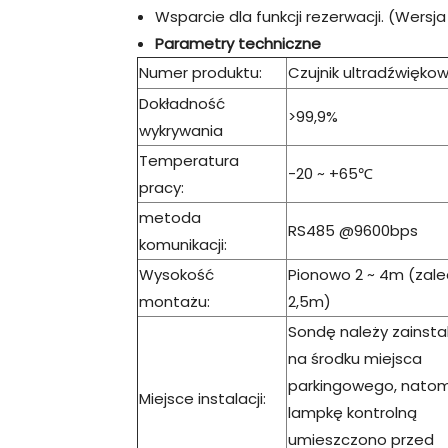
Wsparcie dla funkcji rezerwacji. (Wersj
Parametry techniczne
Numer produktu:
Czujnik ultradźwięko
Dokładność
>99,9%
wykrywania
Temperatura
-20 ~ +65℃
pracy:
metoda
RS485 @9600bps
komunikacji:
Wysokość
Pionowo 2 ~ 4m (zal
montażu:
2,5m)
Sondę należy zainst
na środku miejsca
parkingowego, natom
Miejsce instalacji:
lampkę kontrolną
umieszczono przed