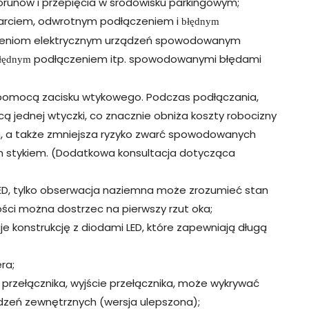
orunów i przepięcia w środowisku parkingowym;
warciem, odwrotnym podłączeniem i
błędnym
zeniom elektrycznym urządzeń spowodowanym
podłączeniem itp. spowodowanymi błędami
łędnym
 pomocą zacisku wtykowego. Podczas podłączania,
jednej wtyczki, co znacznie obniża koszty robocizny
, a także zmniejsza ryzyko zwarć spowodowanych
 stykiem. (Dodatkowa konsultacja dotycząca
ED, tylko obserwacja naziemna może zrozumieć stan
ości można dostrzec na pierwszy rzut oka;
e konstrukcję z diodami LED, które zapewniają długą
ra;
przełącznika, wyjście przełącznika, może wykrywać
ądzeń zewnętrznych (wersja ulepszona);