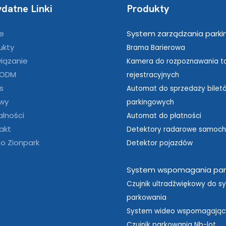
ydatne Linki
Produkty
e
System zarządzania parki
ukty
Brama Barierowa
iązanie
Kamera do rozpoznawania ta
 ODM
rejestracyjnych
s
Automat do sprzedaży bilet
wy
parkingowych
alności
Automat do płatności
akt
Detektory radarowe samoc
o Zionpark
Detektor pojazdów
System wspomagania par
Czujnik ultradźwiękowy do s
parkowania
System wideo wspomagając
Czujnik parkowania Nb-lot