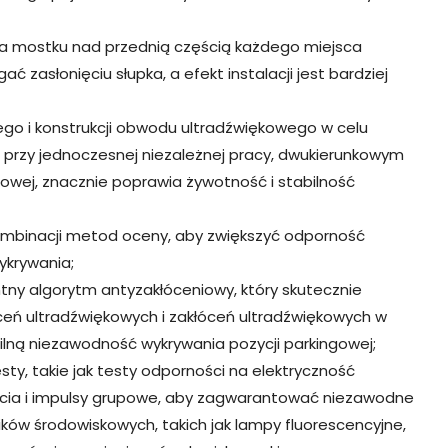
a mostku nad przednią częścią każdego miejsca
 zasłonięciu słupka, a efekt instalacji jest bardziej
ego i konstrukcji obwodu ultradźwiękowego w celu
, przy jednoczesnej niezależnej pracy, dwukierunkowym
sowej, znacznie poprawia żywotność i stabilność
ombinacji metod oceny, aby zwiększyć odporność
ykrywania;
ny algorytm antyzakłóceniowy, który skutecznie
ceń ultradźwiękowych i zakłóceń ultradźwiękowych w
ilną niezawodność wykrywania pozycji parkingowej;
sty, takie jak testy odporności na elektryczność
ięcia i impulsy grupowe, aby zagwarantować niezawodne
ków środowiskowych, takich jak lampy fluorescencyjne,