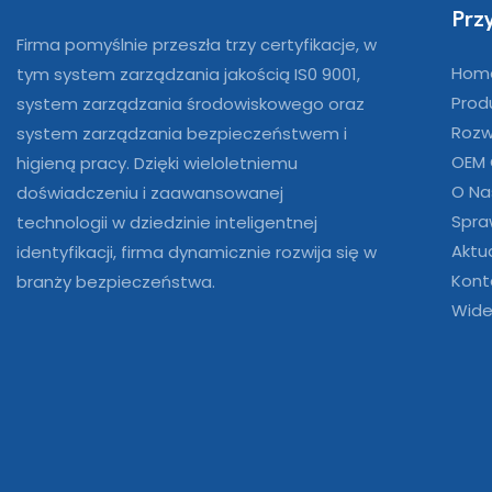
Prz
Firma pomyślnie przeszła trzy certyfikacje, w
Hom
tym system zarządzania jakością IS0 9001,
Prod
system zarządzania środowiskowego oraz
Rozw
system zarządzania bezpieczeństwem i
OEM
higieną pracy. Dzięki wieloletniemu
O Na
doświadczeniu i zaawansowanej
Spra
technologii w dziedzinie inteligentnej
Aktu
identyfikacji, firma dynamicznie rozwija się w
Kont
branży bezpieczeństwa.
Wide