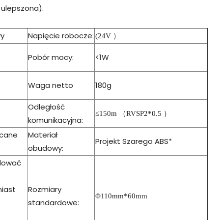
a ulepszona).
wy
Napięcie robocze:
(
24V
）
Pobór mocy:
<1W
Waga netto
180g
Odległość
≤150m
（
RVSP2*0.5
）
komunikacyjna:
ecane
Materiał
Projekt Szarego ABS*
obudowy:
alować
iast
Rozmiary
Φ110mm*60mm
standardowe: