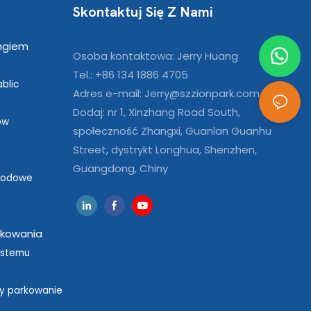
Skontaktuj Się Z Nami
ngiem
Osoba kontaktowa: Jerry Huang
Tel.: +86 134 1886 4705
blic
Adres e-mail:
Jerry@szzionpark.com
Dodaj: nr 1, Xinzhang Road South,
ów
społeczność Zhangxi, Guanlan Guanhu
Street, dystrykt Longhua, Shenzhen,
Guangdong, Chiny
hodowe
kowania
ystemu
y parkowanie