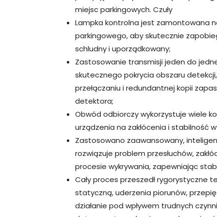
miejsc parkingowych. Czuły
Lampka kontrolna jest zamontowana n
parkingowego, aby skutecznie zapobiegać
schludny i uporządkowany;
Zastosowanie transmisji jeden do jedn
skutecznego pokrycia obszaru detekcji
przełączaniu i redundantnej kopii zapa
detektora;
Obwód odbiorczy wykorzystuje wiele k
urządzenia na zakłócenia i stabilność w
Zastosowano zaawansowany, inteligent
rozwiązuje problem przesłuchów, zakłó
procesie wykrywania, zapewniając stab
Cały proces przeszedł rygorystyczne te
statyczną, uderzenia piorunów, przep
działanie pod wpływem trudnych czynni