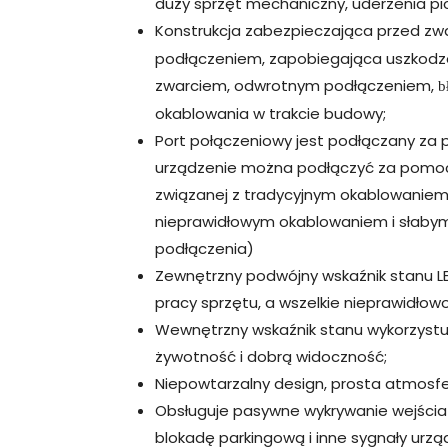
duży sprzęt mechaniczny, uderzenia pi
Konstrukcja zabezpieczająca przed z
podłączeniem, zapobiegająca uszkod
zwarciem, odwrotnym podłączeniem,
b
okablowania w trakcie budowy;
Port połączeniowy jest podłączany za
urządzenie można podłączyć za pomocą 
związanej z tradycyjnym okablowaniem
nieprawidłowym okablowaniem i słabym
podłączenia)
Zewnętrzny podwójny wskaźnik stanu L
pracy sprzętu, a wszelkie nieprawidłow
Wewnętrzny wskaźnik stanu wykorzystuj
żywotność i dobrą widoczność;
Niepowtarzalny design, prosta atmosfe
Obsługuje pasywne wykrywanie wejścia 
blokadę parkingową i inne sygnały urz