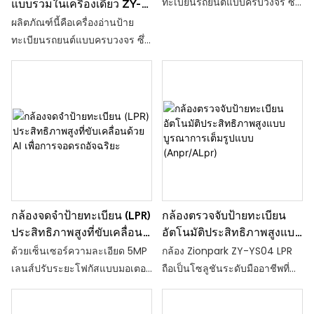
ทะเบียนรถยนต์แบบครบวงจร ซึ่ง
แบบรวมในเครื่องเดียว ZY-
ได้รับการพัฒนาและปรับปรุงให้
YZ02
ผลิตภัณฑ์นี้คือเครื่องอ่านป้าย
เสถียรโดย Zionpark
ทะเบียนรถยนต์แบบครบวงจร ซึ่ง
Recognition หลังจากผ่านการ
ได้รับการพัฒนาและปรับปรุง
ปรับปรุง พัฒนา และปรับปรุง
อย่างต่อเนื่องโดย Zionpark
อย่างต่อเนื่องมาเป็นเวลาหลายปี
Recognition มาเป็นเวลาหลายปี
อุปกรณ์นี้ติดตั้งง่าย ปรับตัวเข้ากับ
สภาพแวดล้อมได้ดี และคุ้มค่า ได้
รับความนิยมอย่างมากจากลูกค้า
และได้รับการแต่งตั้งให้เป็นผู้
จำหน่าย อุปกรณ์นี้ถูกนำไปใช้
อย่างแพร่หลายในหน่วยงาน
ราชการ องค์กรและสถาบัน
กล้องจดจำป้ายทะเบียน (LPR)
กล้องตรวจจับป้ายทะเบียน
อาคารสำนักงาน ชุมชนที่อยู่
ประสิทธิภาพสูงที่ขับเคลื่อน
อัตโนมัติประสิทธิภาพสูงแบบ
ด้วย AI เพื่อการจอดรถ
บูรณาการเต็มรูปแบบ
อาศัย ห้างสรรพสินค้า สถานที่
ด้วยเซ็นเซอร์ความละเอียด 5MP
กล้อง Zionpark ZY-YS04 LPR
อัจฉริยะ
(Anpr/ALpr)
ท่องเที่ยว สวน โรงเรียน สถานี
เลนส์ปรับระยะโฟกัสแบบมอเตอร์
ถือเป็นโซลูชันระดับมืออาชีพที่
ขนส่ง สถานประกอบการ
และอัลกอริธึมการเรียนรู้เชิงลึกที่
ออกแบบมาเพื่อจับภาพและอ่าน
อุตสาหกรรมและเหมืองแร่ และ
ฝังไว้ จึงมอบความแม่นยำ
ป้ายทะเบียนรถด้วยความแม่นยำ