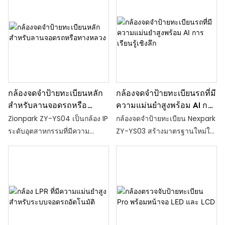
ตรอกซอยและศาลาในหมู่บ้าน
มากกว่า 99% ในการจดจำแผ่น
สูงทั้งในสภาพกลางวันและกลาง
แบบเรียลไทม์
คืน โดยทำหน้าที่เป็นส่วน
ประกอบหลักสำหรับระบบเข้า
และออกรถอัตโนมัติ
กล้องจดจำป้ายทะเบียนหลัก
กล้องจดจำป้ายทะเบียนรถที่มี
สำหรับลานจอดรถหรือ
ความแม่นยำสูงพร้อม AI การ
ทางหลวง
เรียนรู้เชิงลึก
Zionpark ZY-YS04 เป็นกล้อง IP
กล้องจดจำป้ายทะเบียน Nexpark
ระดับอุตสาหกรรมที่มีความ
ZY-YS03 สร้างมาตรฐานใหม่ใน
เชี่ยวชาญสูง จุดประสงค์หลัก
การจัดการจราจรอัจฉริยะด้วยอัล
ไม่ใช่การเฝ้าระวังทั่วไป แต่คือ
กอริทึม AI ล้ำสมัยและความ
การจดจำป้ายทะเบียนอัตโนมัติ
สามารถในการถ่ายภาพที่เหนือ
(ALPR/ANPR/LPR)
ชั้น