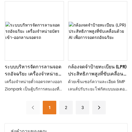
จับการมีอยู่ของยานพาหนะผ่าน
ออกแบบมาเพื่อออกตั๋วอัตโนมัติ
ควบคุมและจัดการการเข้า-ออก
ห่วงเหนี่ยวนำที่ฝังอยู่ใต้พื้นผิวถนน
ที่ทางเข้าที่จอดรถ
ของคนเดินเท้าได้อย่างชาญ
ฉลาด
ระบบบริหารจัดการลานจอด
กล้องจดจำป้ายทะเบียน (LPR)
รถอัจฉริยะ เครื่องจำหน่าย
ประสิทธิภาพสูงที่ขับเคลื่อน
บัตรเข้า-ออกลานจอดรถ
ด้วย AI เพื่อการจอดรถ
เครื่องจำหน่ายตั๋วจอดรถทางออก
ด้วยเซ็นเซอร์ความละเอียด 5MP
อัจฉริยะ
Zionpark เป็นตู้บริการตนเองที่
เลนส์ปรับระยะโฟกัสแบบมอเตอร์
ออกแบบมาเพื่อออกตั๋วอัตโนมัติ
และอัลกอริธึมการเรียนรู้เชิงลึกที่
ที่ทางเข้าที่จอดรถ
ฝังไว้ จึงมอบความแม่นยำ
1
2
3
มากกว่า 99% ในการจดจำแผ่น
แบบเรียลไทม์
ส่งคำถามของคุณ