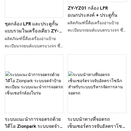
ZY-YZ01 กล้อง LPR
อเนกประสงค์ + ประตูกั้น
ผลิตภัณฑ์นี้คือเครื่องอ่านป้าย
ชุดกล้อง LPR และประตูกั้น
ทะเบียนรถยนต์แบบครบวงจร ซึ่ง
แบบรวมในเครื่องเดียว ZY-
ได้รับการพัฒนาและปรับปรุงให้
YZ02
ผลิตภัณฑ์นี้คือเครื่องอ่านป้าย
เสถียรโดย Zionpark
ทะเบียนรถยนต์แบบครบวงจร ซึ่ง
Recognition หลังจากผ่านการ
ได้รับการพัฒนาและปรับปรุง
ปรับปรุง พัฒนา และปรับปรุง
อย่างต่อเนื่องโดย Zionpark
อย่างต่อเนื่องมาเป็นเวลาหลายปี
Recognition มาเป็นเวลาหลายปี
อุปกรณ์นี้ติดตั้งง่าย ปรับตัวเข้ากับ
สภาพแวดล้อมได้ดี และคุ้มค่า ได้
รับความนิยมอย่างมากจากลูกค้า
และได้รับการแต่งตั้งให้เป็นผู้
จำหน่าย อุปกรณ์นี้ถูกนำไปใช้
อย่างแพร่หลายในหน่วยงาน
ราชการ องค์กรและสถาบัน
ระบบแนะนำการจอดรถด้วย
ระบบนำทางที่จอดรถ
อาคารสำนักงาน ชุมชนที่อยู่
วิดีโอ Zionpark ระบบจดจำ
เซ็นเซอร์ตรวจจับอัลตราโซนิ