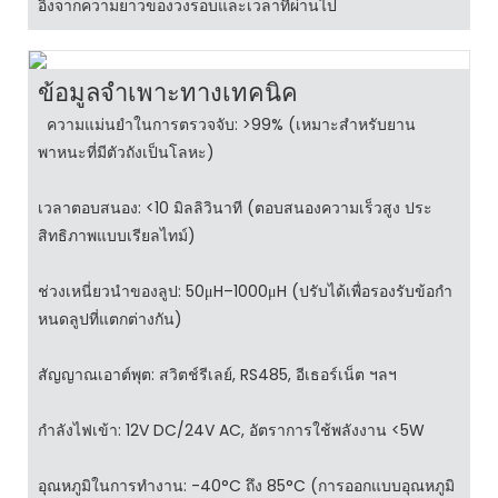
อิงจากความยาวของวงรอบและเวลาที่ผ่านไป
ข้อมูลจำเพาะทางเทคนิค
ความแม่นยำในการตรวจจับ: >99% (เหมาะสำหรับยาน
พาหนะที่มีตัวถังเป็นโลหะ)
เวลาตอบสนอง: <10 มิลลิวินาที (ตอบสนองความเร็วสูง ประ
สิทธิภาพแบบเรียลไทม์)
ช่วงเหนี่ยวนำของลูป: 50μH–1000μH (ปรับได้เพื่อรองรับข้อกำ
หนดลูปที่แตกต่างกัน)
สัญญาณเอาต์พุต: สวิตช์รีเลย์, RS485, อีเธอร์เน็ต ฯลฯ
กำลังไฟเข้า: 12V DC/24V AC, อัตราการใช้พลังงาน <5W
อุณหภูมิในการทำงาน: -40°C ถึง 85°C (การออกแบบอุณหภูมิ