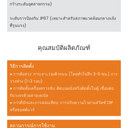
กว้างระดับอุตสาหกรรม)
ระดับการป้องกัน: IP67 (เหมาะสำหรับสภาพแวดล้อมกลางแจ้ง
ที่รุนแรง)
คุณสมบัติผลิตภัณฑ์
วิธีการติดตั้ง
● การฝังห่วง: การเจาะร่องผิวถนน (โดยทั่วไปลึก 3–5 ซม.) การ
วางห่วง (1–3 รอบ)
● การติดตั้งเครื่องตรวจจับ: ติดบนผนังหรือติดตั้งในตู้ เชื่อมต่อ
กับวงจรด้วยสายเคเบิล
● การดีบักและการสอบเทียบ: การปรับความไวผ่านสวิตช์ DIP
หรือซอฟต์แวร์
สถานการณ์การใช้งาน