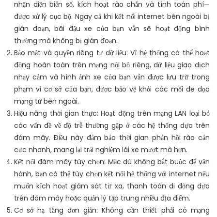
nhận diện biển số, kích hoạt rào chắn và tính toán phí—
được xử lý cục bộ. Ngay cả khi kết nối internet bên ngoài bị
gián đoạn, bãi đậu xe của bạn vẫn sẽ hoạt động bình
thường mà không bị gián đoạn.
Bảo mật và quyền riêng tư dữ liệu: Vì hệ thống có thể hoạt
động hoàn toàn trên mạng nội bộ riêng, dữ liệu giao dịch
nhạy cảm và hình ảnh xe của bạn vẫn được lưu trữ trong
phạm vi cơ sở của bạn, được bảo vệ khỏi các mối đe dọa
mạng từ bên ngoài.
Hiệu năng thời gian thực: Hoạt động trên mạng LAN loại bỏ
các vấn đề về độ trễ thường gặp ở các hệ thống dựa trên
đám mây. Điều này đảm bảo thời gian phản hồi rào cản
cực nhanh, mang lại trải nghiệm lái xe mượt mà hơn.
Kết nối đám mây tùy chọn: Mặc dù không bắt buộc để vận
hành, bạn có thể tùy chọn kết nối hệ thống với internet nếu
muốn kích hoạt giám sát từ xa, thanh toán di động dựa
trên đám mây hoặc quản lý tập trung nhiều địa điểm.
Cơ sở hạ tầng đơn giản: Không cần thiết phải có mạng