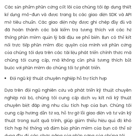
Các sản phẩm phần cứng cốt lõi của chúng tôi áp dụng thiết
kế dạng mô-đun và được trang bị các giao diện SDK và API
mở tiêu chuẩn. Các giao diện này được ghi chép đầy đủ và
đã hoàn thành các bài kiểm tra tương thích với các hệ
thống phần mềm quản lý bãi đậu xe phổ biến. Bạn có thể kết
nối trực tiếp phần mềm độc quyền của mình với phần cứng
của chúng tôi dựa trên các tài liệu phát triển chính thức mà
chúng tôi cung cấp, mà không cần phải tương thích bắt
buộc với phần mềm do chúng tôi tự phát triển.
Đội ngũ kỹ thuật chuyên nghiệp hỗ trợ tích hợp
Dựa trên đội ngũ nghiên cứu và phát triển kỹ thuật chuyên
nghiệp nội bộ, chúng tôi cung cấp dịch vụ kết nối kỹ thuật
chuyên biệt đáp ứng nhu cầu tích hợp của bạn. Chúng tôi
cung cấp hướng dẫn từ xa, hỗ trợ gỡ lỗi giao diện và tư vấn kỹ
thuật trong suốt quá trình, giúp giảm thiểu hiệu quả độ khó
tích hợp hệ thống và đảm bảo phần mềm của bạn có thể sử
dụng đầy đủ các chức năng của phần cứng của chúng tôi.