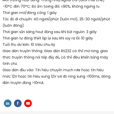
Môi trường hoạt động: Trong nhà/Ngoài trời (dưới mái che)
-10°C đến 70°C; Độ ẩm tương đối: ≤90%, không ngưng tụ
Thời gian mở/đóng cổng: 1 giây
Tốc độ di chuyển: 40 người/phút (luôn mở), 25-30 người/phút
(luôn đóng)
Thời gian sẵn sàng hoạt động sau khi bật nguồn: 3 giây
Thời gian tự động thiết lập lại sau khi xảy ra lỗi: 10 giây
Tuổi thọ dự kiến: 10 triệu chu kỳ
Giao diện truyền thông: Giao diện RS232 có thể mở rộng, giao
thức truyền thông nối tiếp đầy đủ, có thể điều khiển bằng máy
tính chủ
Giao diện đầu vào: Tín hiệu chuyển mạch rơle hoặc tín hiệu
mức 12V hoặc tín hiệu xung 12V với độ rộng xung >100ms, dòng
điện truyền động >10mA