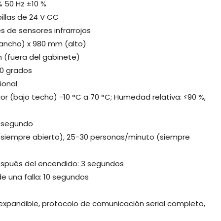
% 50 Hz ±10 %
illas de 24 V CC
s de sensores infrarrojos
ancho) x 980 mm (alto)
 (fuera del gabinete)
80 grados
ional
ior (bajo techo) -10 °C a 70 °C; Humedad relativa: ≤90 %,
1 segundo
(siempre abierto), 25-30 personas/minuto (siempre
después del encendido: 3 segundos
e una falla: 10 segundos
 expandible, protocolo de comunicación serial completo,