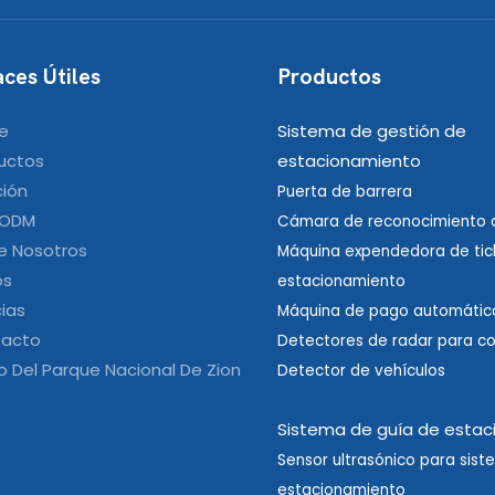
ces Útiles
Productos
e
Sistema de gestión de
uctos
estacionamiento
ción
Puerta de barrera
 ODM
Cámara de reconocimiento d
e Nosotros
Máquina expendedora de tic
os
estacionamiento
cias
Máquina de pago automátic
acto
Detectores de radar para c
o Del Parque Nacional De Zion
Detector de vehículos
Sistema de guía de esta
Sensor ultrasónico para sis
estacionamiento