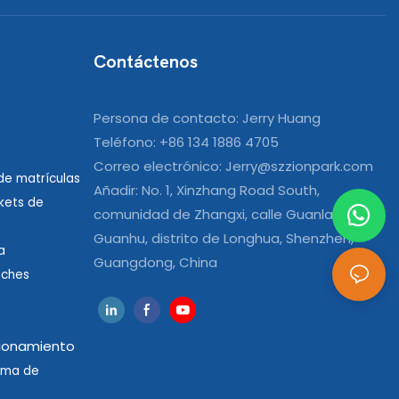
Contáctenos
Persona de contacto: Jerry Huang
Teléfono: +86 134 1886 4705
Correo electrónico:
Jerry@szzionpark.com
e matrículas
Añadir: No. 1, Xinzhang Road South,
kets de
comunidad de Zhangxi, calle Guanlan
Guanhu, distrito de Longhua, Shenzhen,
a
Guangdong, China
oches
cionamiento
tema de