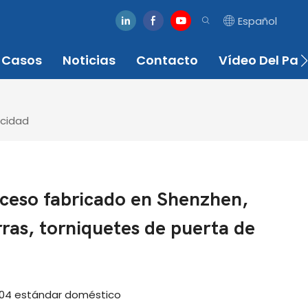
Español
Casos
Noticias
Contacto
Vídeo Del Par
ocidad
cceso fabricado en Shenzhen,
ras, torniquetes de puerta de
 304 estándar doméstico