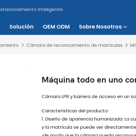
estacionamiento inteligente.
Solución
OEM ODM
Sobre Nosotros
namiento
Cámara de reconocimiento de matrículas
Má
Máquina todo en uno co
Cámara LPR y barrera de acceso en un sol
Características del producto:
1. Diseño de apariencia humanizada: La cub
y la matrícula se puede ver directamente 
¡de modo que la cámara pueda reconoce