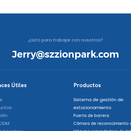
to Con IA Para
Y De Alto Rendimiento
iento Inteligente
¿Listo para trabajar con nosotros?
Jerry@szzionpark.com
ces Útiles
Productos
e
Sistema de gestión de
uctos
estacionamiento
ción
Puerta de barrera
 ODM
Cámara de reconocimiento d