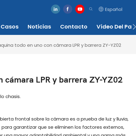
Español
Casos
Noticias
Contacto
Vídeo Del Par
quina todo en uno con cámara LPR y barrera ZY-YZ02
n cámara LPR y barrera ZY-YZ02
o chasis.
ierta frontal sobre la cámara es a prueba de luz y lluvia,
para garantizar que se eliminen los factores externos,
r una mayor adaptabilidad ambiental y una gama más