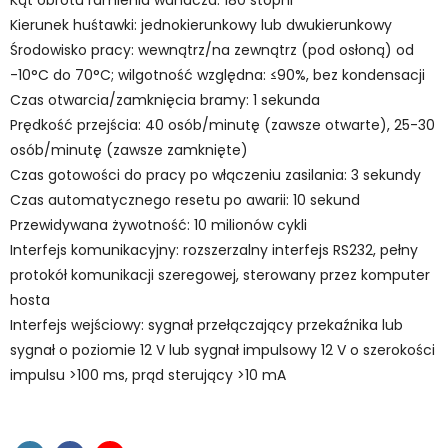
Kąt obrotu ramienia wahacza: 180 stopni
Kierunek huśtawki: jednokierunkowy lub dwukierunkowy
Środowisko pracy: wewnątrz/na zewnątrz (pod osłoną) od
-10°C do 70°C; wilgotność względna: ≤90%, bez kondensacji
Czas otwarcia/zamknięcia bramy: 1 sekunda
Prędkość przejścia: 40 osób/minutę (zawsze otwarte), 25-30
osób/minutę (zawsze zamknięte)
Czas gotowości do pracy po włączeniu zasilania: 3 sekundy
Czas automatycznego resetu po awarii: 10 sekund
Przewidywana żywotność: 10 milionów cykli
Interfejs komunikacyjny: rozszerzalny interfejs RS232, pełny
protokół komunikacji szeregowej, sterowany przez komputer
hosta
Interfejs wejściowy: sygnał przełączający przekaźnika lub
sygnał o poziomie 12 V lub sygnał impulsowy 12 V o szerokości
impulsu >100 ms, prąd sterujący >10 mA