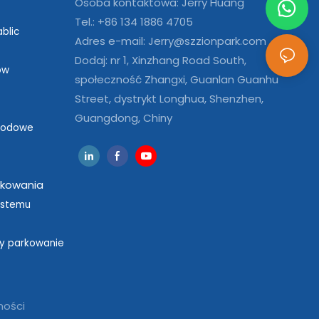
Osoba kontaktowa: Jerry Huang
Tel.: +86 134 1886 4705
blic
Adres e-mail:
Jerry@szzionpark.com
Dodaj: nr 1, Xinzhang Road South,
ów
społeczność Zhangxi, Guanlan Guanhu
Street, dystrykt Longhua, Shenzhen,
Guangdong, Chiny
hodowe
kowania
ystemu
y parkowanie
ności