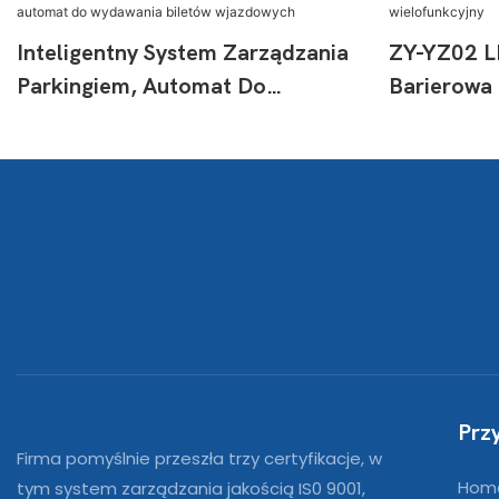
Inteligentny System Zarządzania
ZY-YZ02 L
Parkingiem, Automat Do
Barierowa
Wydawania Biletów Wjazdowych
Wielofunk
Prz
Firma pomyślnie przeszła trzy certyfikacje, w
Hom
tym system zarządzania jakością IS0 9001,