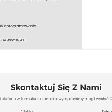
jsy oprogramowania.
.
i na zewnątrz.
Skontaktuj Się Z Nami
r telefonu w formularzu kontaktowym, abyśmy mogli wysłać 
E-Mail
Tele