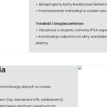
●
Akceptujemy karty kredytowe/debetow
●
Przetwarzanie transakcji w czasie rze
Trwałość i bezpieczeństwo
●
Obudowa o stopniu ochrony IP54 zape
●
Konstrukcja odporna na akty wandaliz
alarmy.
ia
chronizację danych w czasie
iem (np. kamerami LPR, szlabanami).
dnictwem platform opartych na