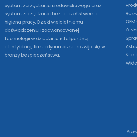
Prod
system zarządzania środowiskowego oraz
Rozw
system zarządzania bezpieczeństwem i
OEM
higieną pracy. Dzięki wieloletniemu
O Na
doświadczeniu i zaawansowanej
Spra
technologii w dziedzinie inteligentnej
Aktu
identyfikacji, firma dynamicznie rozwija się w
Kont
branży bezpieczeństwa.
Wide
Praw