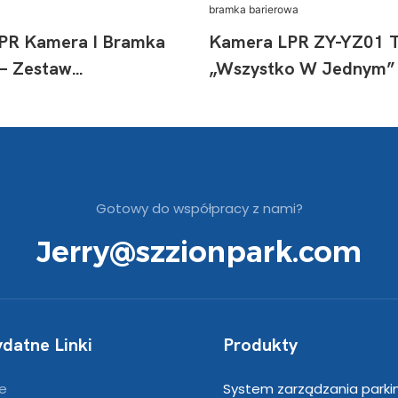
PR Kamera I Bramka
Kamera LPR ZY-YZ01 
 – Zestaw
„wszystko W Jednym”
cyjny
Barierowa
Gotowy do współpracy z nami?
Jerry@szzionpark.com
ydatne Linki
Produkty
e
System zarządzania parki