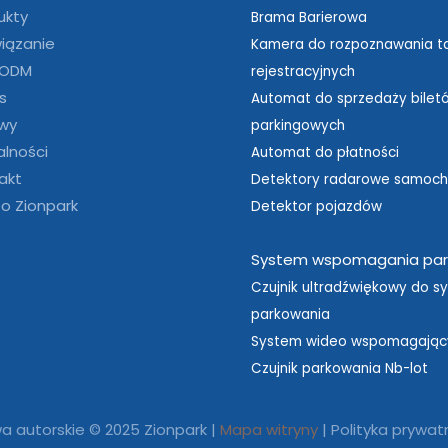
ukty
Brama Barierowa
iązanie
Kamera do rozpoznawania ta
 ODM
rejestracyjnych
s
Automat do sprzedaży bilet
wy
parkingowych
alności
Automat do płatności
akt
Detektory radarowe samoc
o Zionpark
Detektor pojazdów
System wspomagania par
Czujnik ultradźwiękowy do s
parkowania
System wideo wspomagając
Czujnik parkowania Nb-lot
a autorskie © 2025 Zionpark |
Mapa witryny
|
Polityka prywat