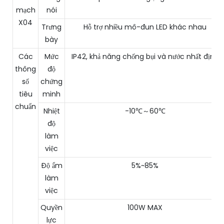
mạch
nói
X04
Trưng
Hỗ trợ nhiều mô-đun LED khác nhau
bày
Các
Mức
IP42, khả năng chống bụi và nước nhất định
thông
độ
số
chứng
tiêu
minh
chuẩn
Nhiệt
-10℃～60℃
độ
làm
việc
Độ ẩm
5%~85%
làm
việc
Quyền
100W MAX
lực