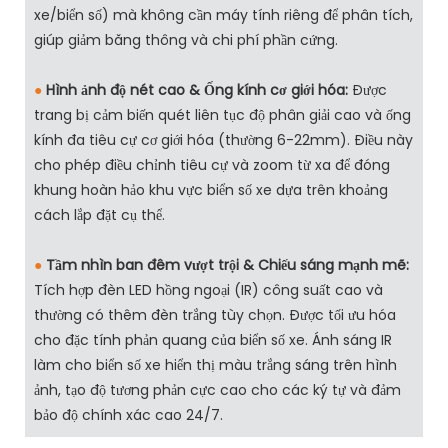
xe/biển số) mà không cần máy tính riêng để phân tích,
giúp giảm băng thông và chi phí phần cứng.
●
Hình ảnh độ nét cao & Ống kính cơ giới hóa:
Được
trang bị cảm biến quét liên tục độ phân giải cao và ống
kính đa tiêu cự cơ giới hóa (thường 6-22mm). Điều này
cho phép điều chỉnh tiêu cự và zoom từ xa để đóng
khung hoàn hảo khu vực biển số xe dựa trên khoảng
cách lắp đặt cụ thể.
●
Tầm nhìn ban đêm vượt trội & Chiếu sáng mạnh mẽ:
Tích hợp đèn LED hồng ngoại (IR) công suất cao và
thường có thêm đèn trắng tùy chọn. Được tối ưu hóa
cho đặc tính phản quang của biển số xe. Ánh sáng IR
làm cho biển số xe hiển thị màu trắng sáng trên hình
ảnh, tạo độ tương phản cực cao cho các ký tự và đảm
bảo độ chính xác cao 24/7.