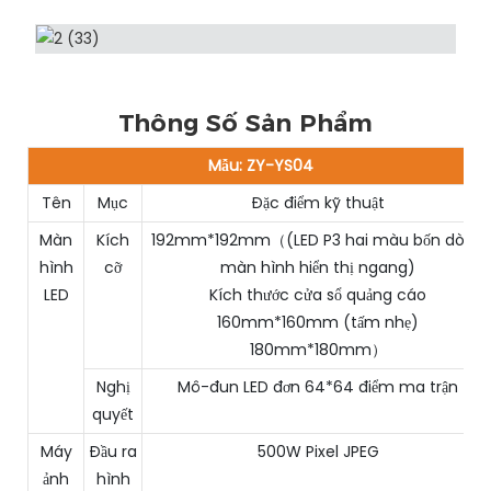
Thông Số Sản Phẩm
Mẫu: ZY-YS04
Tên
Mục
Đặc điểm kỹ thuật
Màn
Kích
192mm*192mm（(LED P3 hai màu bốn dòng
hình
cỡ
màn hình hiển thị ngang)
LED
Kích thước cửa sổ quảng cáo
160mm*160mm (tấm nhẹ)
180mm*180mm）
Nghị
Mô-đun LED đơn 64*64 điểm ma trận
quyết
Máy
Đầu ra
500W Pixel JPEG
ảnh
hình