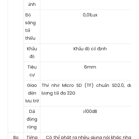
ảnh
Độ
0,01Lux
sáng
tối
thiểu
Khẩu
Khẩu độ cố định
độ
Tiêu
6mm
cự
Giao
Thẻ nhớ Micro SD (TF) chuẩn SD2.0, dung
diện
lượng tối đa 32G
lưu trữ
Dải
≥100dB
động
rộng
Bo
Tiếng
Có thể phát ra nhiều giọng nói khác nhau