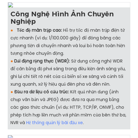
Công Nghệ Hình Ảnh Chuyên
Nghiệp
●
Tốc độ màn trập cao:
Hỗ trợ tốc độ màn trập điện tử
cực nhanh (ví dụ: 1/100.000 giây) để đóng băng các
phương tiện di chuyển nhanh và loại bỏ hoàn toàn hiện
tượng nhòe chuyển động.
●
Dải động rộng thực (WDR):
Sử dụng công nghệ WDR
để cân bằng độ phơi sáng trong điều kiện ánh sáng yếu,
ghi lại chi tiết rõ nét của cả biển số xe sáng và cảnh tối
xung quanh, xử lý hiệu quả đèn pha và đèn nền.
●
Đầu ra dữ liệu có cấu trúc:
Kết quả nhận dạng (ảnh
chụp văn bản và JPEG) được đưa ra qua mạng bằng
các giao thức chuẩn (ví dụ: HTTP, TCP/IP, ONVIF), cho
phép tích hợp liền mạch với phần mềm của bên thứ ba,
NVR và
Hệ thống quản lý bãi đậu xe
.