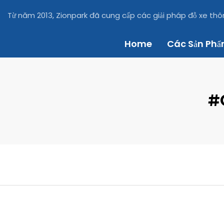
Từ năm 2013, Zionpark đã cung cấp các giải pháp đỗ xe th
Home
Các Sản Ph
#