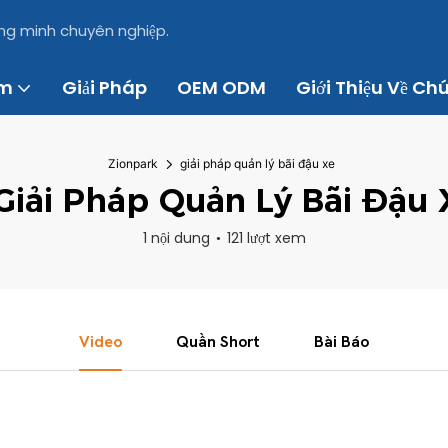
ông minh chuyên nghiệp.
ẩm
Giải Pháp
OEM ODM
Giới Thiệu Về Ch
Zionpark
giải pháp quản lý bãi đậu xe
giải Pháp Quản Lý Bãi Đậu 
1 nội dung
121 lượt xem
Video
Quần Short
Bài Báo