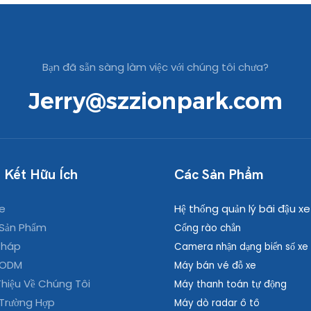
Bạn đã sẵn sàng làm việc với chúng tôi chưa?
Jerry@szzionpark.com
 Kết Hữu Ích
Các Sản Phẩm
e
Hệ thống quản lý bãi đậu xe
Sản Phẩm
Cổng rào chắn
Pháp
Camera nhận dạng biển số xe
 ODM
Máy bán vé đỗ xe
Thiệu Về Chúng Tôi
Máy thanh toán tự động
Trường Hợp
Máy dò radar ô tô