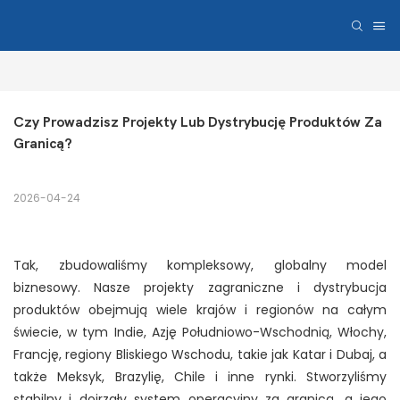
Czy Prowadzisz Projekty Lub Dystrybucję Produktów Za 
Granicą?
2026-04-24
Tak, zbudowaliśmy kompleksowy, globalny model
biznesowy. Nasze projekty zagraniczne i dystrybucja
produktów obejmują wiele krajów i regionów na całym
świecie, w tym Indie, Azję Południowo-Wschodnią, Włochy,
Francję, regiony Bliskiego Wschodu, takie jak Katar i Dubaj, a
także Meksyk, Brazylię, Chile i inne rynki. Stworzyliśmy
stabilny i dojrzały system operacyjny za granicą, a jego