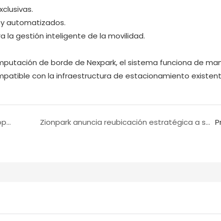
clusivas.
 y automatizados.
 la gestión inteligente de la movilidad.
omputación de borde de Nexpark, el sistema funciona de ma
mpatible con la infraestructura de estacionamiento existent
Realizar un pedido con el cliente de India, Curopark Company
Zionpark anuncia reubicación estratégica a su nueva sede
P