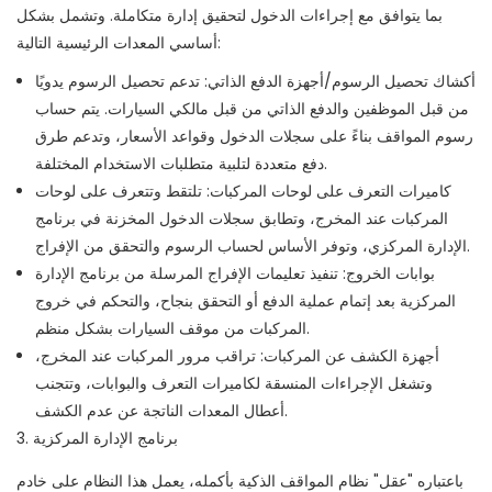
بما يتوافق مع إجراءات الدخول لتحقيق إدارة متكاملة. وتشمل بشكل
أساسي المعدات الرئيسية التالية:
أكشاك تحصيل الرسوم/أجهزة الدفع الذاتي: تدعم تحصيل الرسوم يدويًا
من قبل الموظفين والدفع الذاتي من قبل مالكي السيارات. يتم حساب
رسوم المواقف بناءً على سجلات الدخول وقواعد الأسعار، وتدعم طرق
دفع متعددة لتلبية متطلبات الاستخدام المختلفة.
كاميرات التعرف على لوحات المركبات: تلتقط وتتعرف على لوحات
المركبات عند المخرج، وتطابق سجلات الدخول المخزنة في برنامج
الإدارة المركزي، وتوفر الأساس لحساب الرسوم والتحقق من الإفراج.
بوابات الخروج: تنفيذ تعليمات الإفراج المرسلة من برنامج الإدارة
المركزية بعد إتمام عملية الدفع أو التحقق بنجاح، والتحكم في خروج
المركبات من موقف السيارات بشكل منظم.
أجهزة الكشف عن المركبات: تراقب مرور المركبات عند المخرج،
وتشغل الإجراءات المنسقة لكاميرات التعرف والبوابات، وتتجنب
أعطال المعدات الناتجة عن عدم الكشف.
3. برنامج الإدارة المركزية
باعتباره "عقل" نظام المواقف الذكية بأكمله، يعمل هذا النظام على خادم