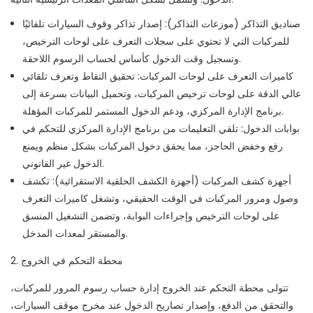
صناديق التذاكر (موزعات التذاكر): إصدار تذاكر وقوف السيارات تلقائيًا
للمركبات التي لا تحتوي على سجلات التعرف على لوحات الترخيص،
وتسجيل وقت الدخول كأساس لحساب الرسوم اللاحقة.
كاميرات التعرف على لوحات المركبات: تحقيق التقاط وتعرف تلقائي
عالي الدقة على لوحات ترخيص المركبات، وتحميل البيانات بسرعة إلى
برنامج الإدارة المركزي، ودعم الدخول المستمر للمركبات المؤهلة.
بوابات الدخول: تلقي التعليمات من برنامج الإدارة المركزي للتحكم في
رفع وخفض الحاجز، مما يحقق دخول المركبات بشكل منظم ويمنع
الدخول غير القانوني.
أجهزة كشف المركبات (أجهزة الكشف الحلقية الاستقرائية): تكشف
وصول ومرور المركبات في الوقت الحقيقي، وتشغل كاميرات التعرف
على لوحات الترخيص وإجراءات البوابة، وتضمن التشغيل المنسق
والمستقر لمعدات المدخل.
2. محطة التحكم في الخروج
تتولى محطة التحكم عند الخروج إدارة حساب رسوم المرور للمركبات،
والتحقق من الدفع، وإصدار تصاريح الدخول عند مخرج موقف السيارات،