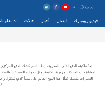
العربية
فيديو زيونبارك
اتصال
أخبار
حالات
معلومات
تُعدّ ماكينة الدفع الآلي، المعروفة أيضًا باسم كشك الدفع المر
المشاة ذات الحركة المرورية الكثيفة، مثل ردهات المصاعد، والسلال
السيارات مُسبقًا. يُقلّل هذا النهج القائم على مبدأ "ادفع مُبكرً
تُحسّن ماكينة الدفع الآلي هذه الكفاءة التشغيلية، وتُقلّل الحاجة إلى تدخل الموظفين، وتُحسّن بشكل كبير تجربة العملاء في مرافق مواقف السيارات.