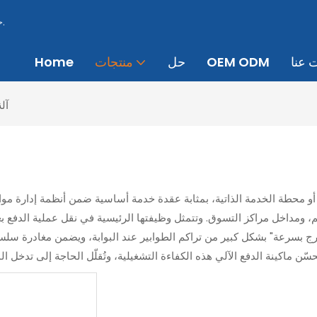
منذ عام 2013، تقدم Zionpark حلول مواقف السيارات الذكية الاحترافية.
 عنا
OEM ODM
حل
منتجات
Home
آلة
كزي أو محطة الخدمة الذاتية، بمثابة عقدة خدمة أساسية ضمن أنظمة إدارة 
م، ومداخل مراكز التسوق. وتتمثل وظيفتها الرئيسية في نقل عملية الدفع 
ا، واخرج بسرعة" بشكل كبير من تراكم الطوابير عند البوابة، ويضمن مغادرة 