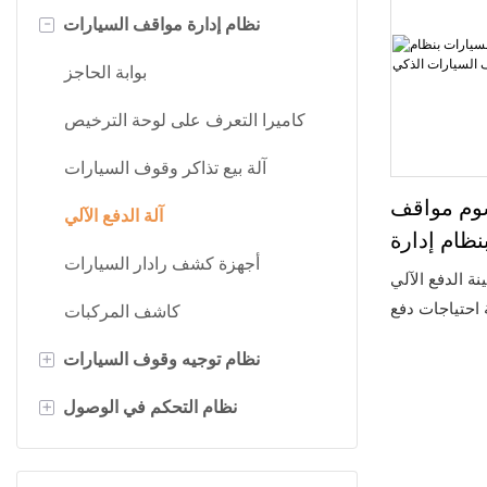
نظام إدارة مواقف السيارات
-
بوابة الحاجز
كاميرا التعرف على لوحة الترخيص
آلة بيع تذاكر وقوف السيارات
سوم مواقف
آلة الدفع الآلي
نظام إدارة
أجهزة كشف رادار السيارات
رات الذكي
الدفع الآلي Zionpark
ية احتياجات دفع
كاشف المركبات
رات الحديثة.
نظام توجيه وقوف السيارات
+
المتعددة التي
توفرها،
مستشعر الموجات فوق الصوتية
نظام التحكم في الوصول
+
لنظام وقوف السيارات
بوابات دوارة
نظام توجيه مواقف السيارات