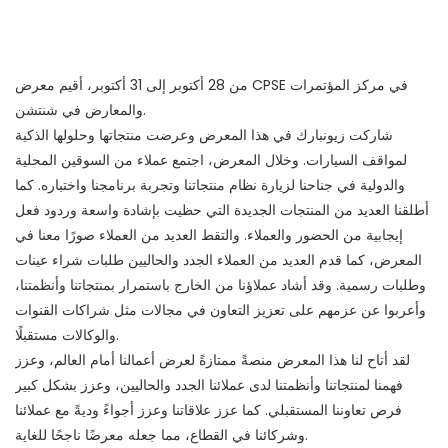
من 28 أكتوبر إلى 31 أكتوبر، أقيم معرض CPSE في مركز المؤتمرات
والمعارض في شنتشن.
شاركت زيونبارك في هذا المعرض وعرضت منتجاتها وحلولها الذكية
لمواقف السيارات. وخلال المعرض، اجتمع عملاء من السوقين المحلية
والدولية في جناحنا لزيارة نظام منتجاتنا وتجربة برنامجنا واختباره. كما
أطلقنا العديد من المنتجات الجديدة التي حظيت بإشادة واسعة وردود فعل
إيجابية من الحضور والعملاء. والتقط العديد من العملاء صورًا معنا في
المعرض، كما قدم العديد من العملاء الجدد والحاليين طلبات شراء عينات
وطلبات رسمية. وقد أشاد عملاؤنا من الخارج باستمرار بمنتجاتنا وأنظمتنا،
وأعربوا عن عزمهم على تعزيز التعاون في مجالات مثل شراكات القنوات
والوكالات مستقبلًا.
لقد أتاح لنا هذا المعرض منصةً ممتازةً لعرض أعمالنا أمام العالم، وعزز
فهمنا لمنتجاتنا وأنظمتنا لدى عملائنا الجدد والحاليين، وعزز بشكل كبير
فرص تعاوننا المستقبلي. كما عزز علاقاتنا وعزز أجواءً وديةً مع عملائنا
وشركائنا في القطاع، مما جعله معرضًا ناجحًا للغاية.