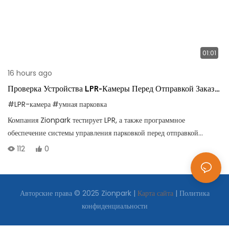
01:01
16 hours ago
Проверка Устройства LPR-Камеры Перед Отправкой Заказа
В Венгрию
#LPR-камера
#умная парковка
Компания Zionpark тестирует LPR, а также программное
обеспечение системы управления парковкой перед отправкой
продукции венгерскому заказчику.
112
0
Авторские права © 2025 Zionpark |
Карта сайта
|
Политика
конфиденциальности