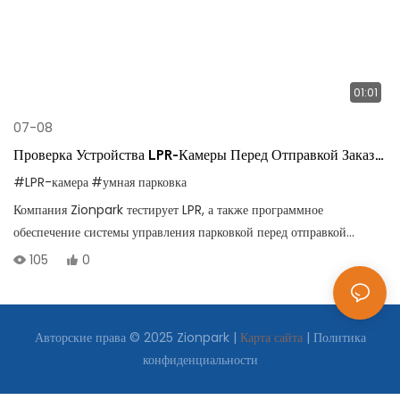
01:01
07-08
Проверка Устройства LPR-Камеры Перед Отправкой Заказа
В Венгрию
#LPR-камера
#умная парковка
Компания Zionpark тестирует LPR, а также программное
обеспечение системы управления парковкой перед отправкой
продукции венгерскому заказчику.
105
0
Авторские права © 2025 Zionpark |
Карта сайта
|
Политика
конфиденциальности