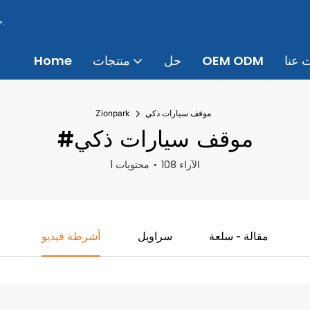
منذ عام 2013، تقدم Zionpark حلول مواقف السيارات الذكية الاحترافية.
 عنا
OEM ODM
حل
منتجات
Home
موقف سيارات ذكي
Zionpark
#موقف سيارات ذكي
108 الآراء
1 محتويات
مقالة - سلعة
سراويل
أشرطة فيديو