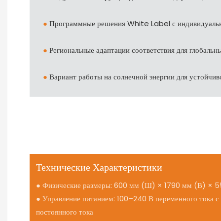
●
Программные решения White Label с индивидуаль
●
Региональные адаптации соответствия для глобальн
●
Вариант работы на солнечной энергии для устойчив
Технические Характеристики
● Физические размеры: 600 мм (Ш) × 1790 мм (В) × 
● Управление питанием: 100–240 В переменного тока с
постоянного тока