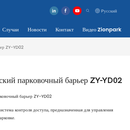
Pусский
Случаи
Новости
Контакт
Видео Zionpark
ьер ZY-YD02
ский парковочный барьер ZY-YD02
рковочный барьер ZY-YD02
истема контроля доступа, предназначенная для управления
арковке.