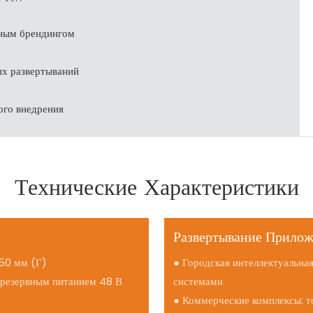
ным брендингом
ых развертываний
ого внедрения
Технические Характеристики
Развертывание Прило
550 мм (Г)
● Городская интеллектуальна
 резервным питанием 48 В
системами
● Коммерческие комплексы: т