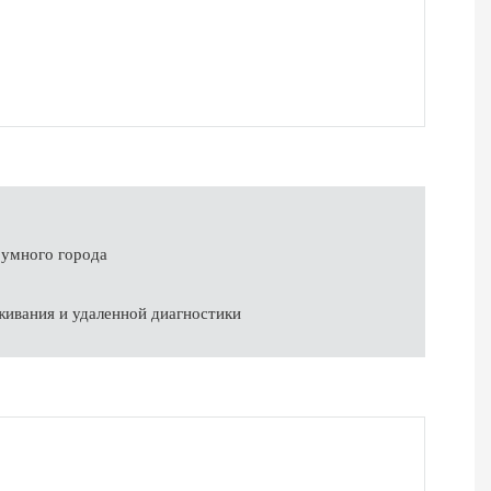
 умного города
живания и удаленной диагностики