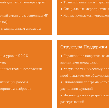
чий диапазон температур от
● Транспортные узлы: парковк
● Специальные мероприятия: 
рный экран с разрешением 4K
● Жилые комплексы: управлен
льно)
M с защищенным анклавом
Структура Поддержки
ы на уровне 99,9%
● Гарантийное покрытие: ком
кунд
вариантами поддержки
енничеством и безопасный
● Услуги по техническому об
профилактическое обслужива
птимизации работы
● Обновления программного о
иторингом выбросов
улучшения функций
● Индивидуальная разработка
развертываний