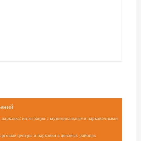
жений
я парковка: интеграция с муниципальными парковочными
орговые центры и парковки в деловых районах