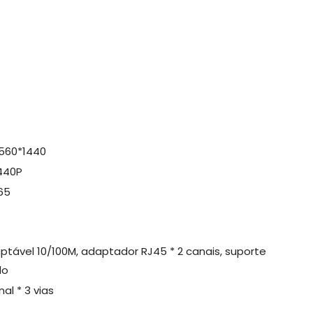
560*1440
440P
265
tável 10/100M, adaptador RJ45 * 2 canais, suporte
do
nal * 3 vias