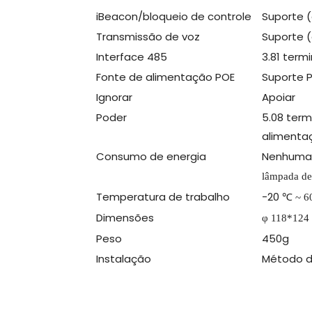
iBeacon/bloqueio de controle
Suporte (
Transmissão de voz
Suporte (
Interface 485
3.81 termin
Fonte de alimentação POE
Suporte P
Ignorar
Apoiar
Poder
5.08 term
alimenta
Consumo de energia
Nenhuma 
lâmpada de
Temperatura de trabalho
-20
℃
~ 6
Dimensões
φ
118*124
Peso
450g
Instalação
Método d