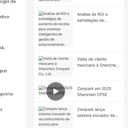
logia de
Análise de ROI e
elhor
estratégias de
aumento de receita
para sistemas
inteligentes de gestão
de estacionamento.
IA,
Visita de cliente
mexicano à Shenzhen
gias
Zionpark Co., Ltd.
Zionpark em 2025
uporte
Shenzhen CPSE
ão
Zionpark lança
sistema inovador de
reconhecimento de
acesso para bicicletas