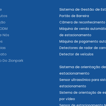
e
Sistema de Gestão de Es
utos
Portão de Barreira
ção
Câmera de reconhecimento 
 ODM
Máquina de venda automátic
e Nós
de estacionamento
os
Máquina de pagamento aut
cias
Detectores de radar de carr
ato
Detector de veículos
o Do Zionpark
Sistema de orientação de
estacionamento
Sensor ultrassônico para si
estacionamento
Sistema de orientação de e
por vídeo
Sensor de estacionamento N