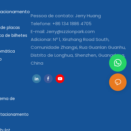
tacionamento
Pessoa de contato: Jerry Huang
Telefone: +86 134 1886 4705
de placas
E-mail:
Jerry@szzionpark.com
a de bilhetes
Adicionar: Nº 1, Xinzhang Road South,
Comunidade Zhangxi, Rua Guanlan Guanhu,
omática
Distrito de Longhua, Shenzhen, Guangdong,
o
China
stema de
stacionamento
b-lot