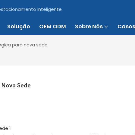
 estacionamento inteligente.
Solução
OEM ODM
Sobre Nós
Caso
égica para nova sede
a Nova Sede