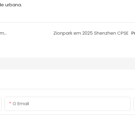
de urbana.
Zionpark lança sistema inovador de reconhecimento de acesso para bicicletas elétricas com tecnologia de IA
Zionpark em 2025 Shenzhen CPSE
P
O Email