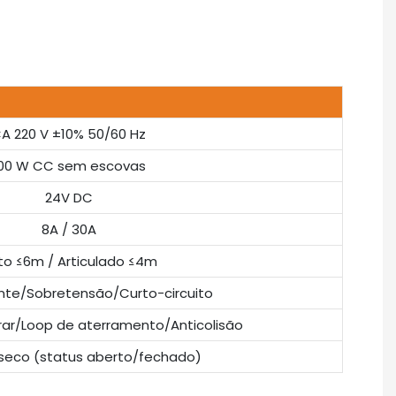
A 220 V ±10% 50/60 Hz
00 W CC sem escovas
24V DC
8A / 30A
to ≤6m / Articulado ≤4m
nte/Sobretensão/Curto-circuito
rar/Loop de aterramento/Anticolisão
seco (status aberto/fechado)