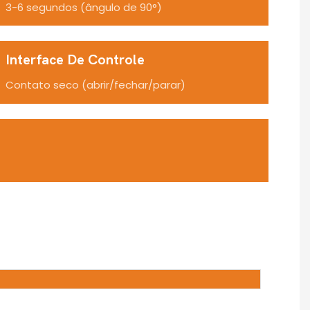
3-6 segundos (ângulo de 90°)
Interface De Controle
Contato seco (abrir/fechar/parar)