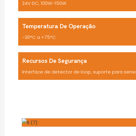
24V DC, 100W-150W
Temperatura De Operação
-30°C a +75°C
Recursos De Segurança
Interface de detector de loop, suporte para sen