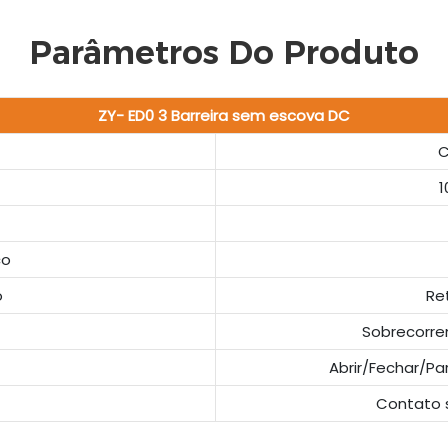
Parâmetros Do Produto
ZY
-
E
D0
3
Barreira sem escova DC
C
1
co
o
Re
Sobrecorre
Abrir/Fechar/Pa
Contato 