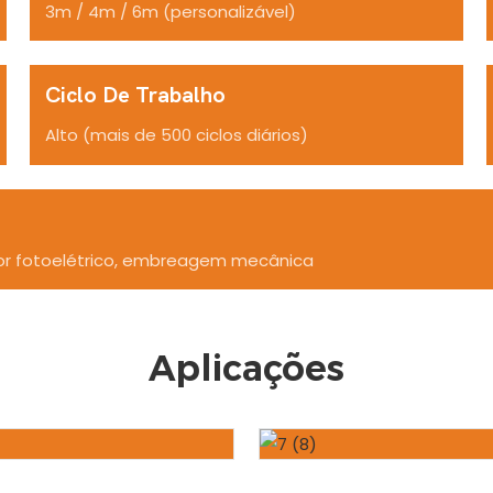
3m / 4m / 6m (personalizável)
Ciclo De Trabalho
Alto (mais de 500 ciclos diários)
sor fotoelétrico, embreagem mecânica
Aplicações