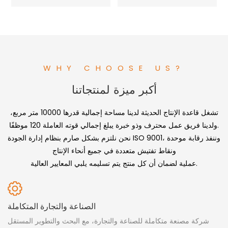
السيارات أو الطرق السريعة
الذكاء الاصطناعي للتعلم
العميق
WHY CHOOSE US?
أكبر ميزة لمنتجاتنا
تشغل قاعدة الإنتاج الحديثة لدينا مساحة إجمالية قدرها 10000 متر مربع،
ولدينا فريق عمل محترف وذو خبرة يبلغ إجمالي قوته العاملة 120 موظفًا.
نحن نلتزم بشكل صارم بنظام إدارة الجودة ISO 9001، وننفذ رقابة موحدة
ونقاط تفتيش متعددة في جميع أنحاء الإنتاج
عملية لضمان أن كل منتج يتم تسليمه يلبي المعايير العالية.
الصناعة والتجارة المتكاملة
شركة مصنعة متكاملة للصناعة والتجارة، مع البحث والتطوير المستقل